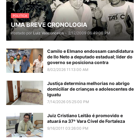
POLITICA
UMA BREVE CRONOLOGIA
Postado por
Luiz Vasconcelos
-
2/12/2009 06:49:00 PM
Camilo e Elmano endossam candidatura
de Ilo Neto a deputado estadual; líder do
governo se posiciona contra
8/02/2026 11:13:00 AM
Justiça determina melhorias no abrigo
domiciliar de crianças e adolescentes de
Iguatu
7/14/2026 05:25:00 PM
Juiz Cristiano Leitão é promovido e
atuará na 37ª Vara Cível de Fortaleza
9/16/2011 03:26:00 PM