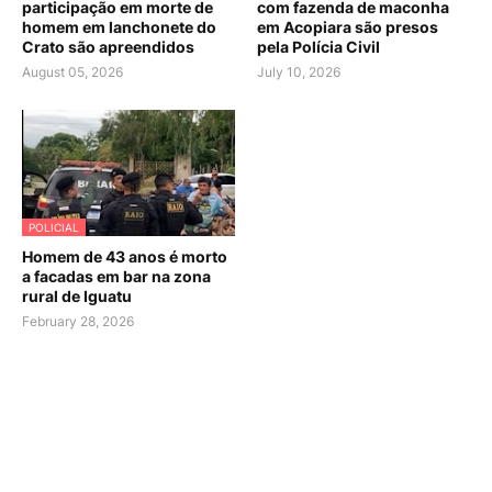
participação em morte de
com fazenda de maconha
homem em lanchonete do
em Acopiara são presos
Crato são apreendidos
pela Polícia Civil
August 05, 2026
July 10, 2026
POLICIAL
Homem de 43 anos é morto
a facadas em bar na zona
rural de Iguatu
February 28, 2026