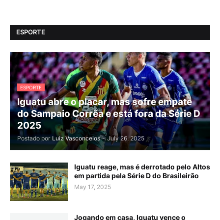
ESPORTE
ESPORTE
Iguatu abre o placar, mas sofre empate
do Sampaio Corrêa e está fora da Série D
2025
Postado por
Luiz Vasconcelos
-
July 26, 2025
Iguatu reage, mas é derrotado pelo Altos
em partida pela Série D do Brasileirão
May 17, 2025
Jogando em casa, Iguatu vence o