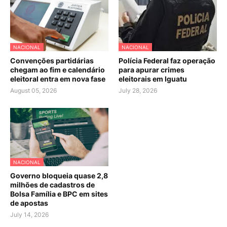
NACIONAL
NACIONAL
Convenções partidárias
Polícia Federal faz operação
chegam ao fim e calendário
para apurar crimes
eleitoral entra em nova fase
eleitorais em Iguatu
August 05, 2026
July 28, 2026
NACIONAL
Governo bloqueia quase 2,8
milhões de cadastros de
Bolsa Família e BPC em sites
de apostas
July 14, 2026