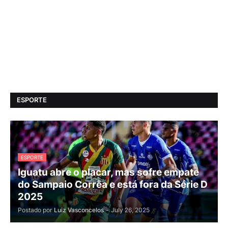
ESPORTE
ESPORTE
Iguatu abre o placar, mas sofre empate
do Sampaio Corrêa e está fora da Série D
2025
Postado por
Luiz Vasconcelos
-
July 26, 2025