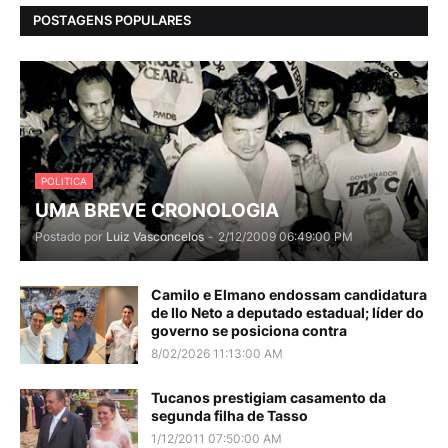
POSTAGENS POPULARES
POLITICA
UMA BREVE CRONOLOGIA
Postado por
Luiz Vasconcelos
-
2/12/2009 06:49:00 PM
Camilo e Elmano endossam candidatura
de Ilo Neto a deputado estadual; líder do
governo se posiciona contra
8/02/2026 11:13:00 AM
Tucanos prestigiam casamento da
segunda filha de Tasso
1/12/2011 07:50:00 AM