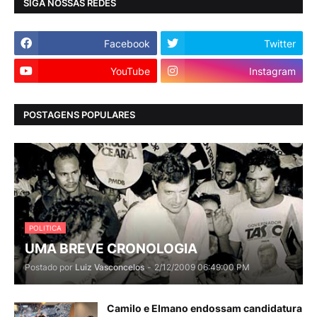
SIGA NOSSAS REDES
Facebook
Twitter
YouTube
Instagram
POSTAGENS POPULARES
POLITICA
UMA BREVE CRONOLOGIA
Postado por
Luiz Vasconcelos
-
2/12/2009 06:49:00 PM
Camilo e Elmano endossam candidatura