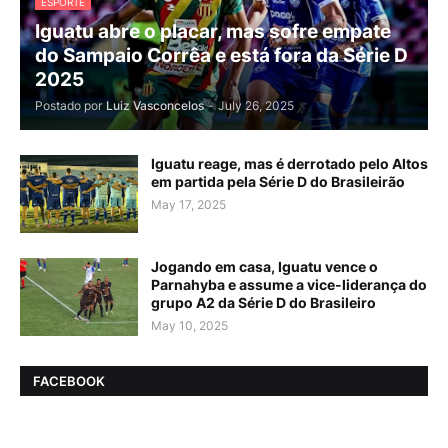
ESPORTE
Iguatu abre o placar, mas sofre empate
do Sampaio Corrêa e está fora da Série D
2025
Postado por
Luiz Vasconcelos
-
July 26, 2025
Iguatu reage, mas é derrotado pelo Altos
em partida pela Série D do Brasileirão
May 17, 2025
Jogando em casa, Iguatu vence o
Parnahyba e assume a vice-liderança do
grupo A2 da Série D do Brasileiro
May 10, 2025
FACEBOOK