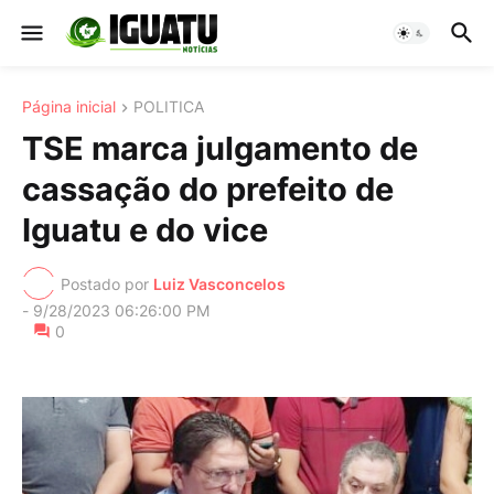
Página inicial
POLITICA
TSE marca julgamento de
cassação do prefeito de
Iguatu e do vice
Postado por
Luiz Vasconcelos
-
9/28/2023 06:26:00 PM
0