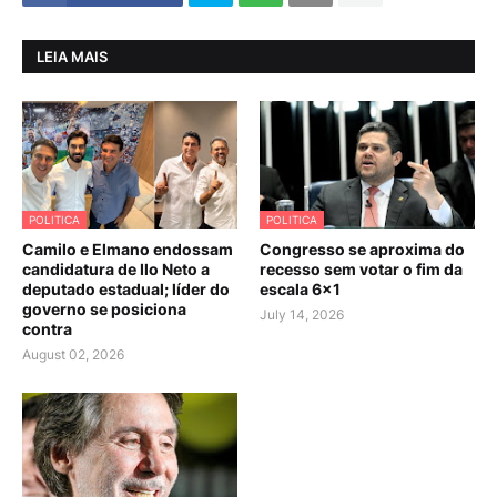
LEIA MAIS
POLITICA
POLITICA
Camilo e Elmano endossam
Congresso se aproxima do
candidatura de Ilo Neto a
recesso sem votar o fim da
deputado estadual; líder do
escala 6×1
governo se posiciona
July 14, 2026
contra
August 02, 2026