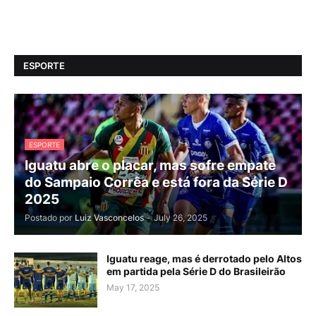
ESPORTE
ESPORTE
Iguatu abre o placar, mas sofre empate
do Sampaio Corrêa e está fora da Série D
2025
Postado por
Luiz Vasconcelos
-
July 26, 2025
Iguatu reage, mas é derrotado pelo Altos
em partida pela Série D do Brasileirão
May 17, 2025