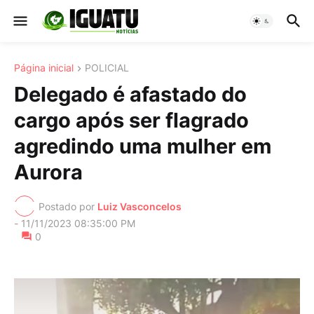
Página inicial
POLICIAL
Delegado é afastado do
cargo após ser flagrado
agredindo uma mulher em
Aurora
Postado por
Luiz Vasconcelos
-
11/11/2023 08:35:00 PM
0