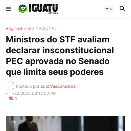
Página inicial
NACIONAL
Ministros do STF avaliam
declarar insconstitucional
PEC aprovada no Senado
que limita seus poderes
Postado por
Luiz Vasconcelos
-
11/23/2023 08:12:00 PM
0