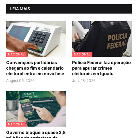
LEIA MAIS
NACIONAL
NACIONAL
Convenções partidárias
Polícia Federal faz operação
chegam ao fim e calendário
para apurar crimes
eleitoral entra em nova fase
eleitorais em Iguatu
August 05, 2026
July 28, 2026
NACIONAL
Governo bloqueia quase 2,8
milhões de cadastros de