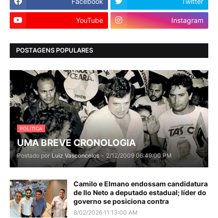
Facebook
Twitter
YouTube
Instagram
POSTAGENS POPULARES
POLITICA
UMA BREVE CRONOLOGIA
Postado por
Luiz Vasconcelos
-
2/12/2009 06:49:00 PM
Camilo e Elmano endossam candidatura
de Ilo Neto a deputado estadual; líder do
governo se posiciona contra
8/02/2026 11:13:00 AM