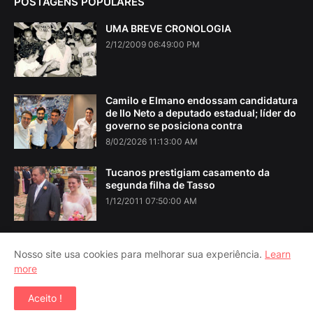
POSTAGENS POPULARES
UMA BREVE CRONOLOGIA
2/12/2009 06:49:00 PM
Camilo e Elmano endossam candidatura
de Ilo Neto a deputado estadual; líder do
governo se posiciona contra
8/02/2026 11:13:00 AM
Tucanos prestigiam casamento da
segunda filha de Tasso
1/12/2011 07:50:00 AM
Nosso site usa cookies para melhorar sua experiência.
Learn
more
Home
About Us
Contact Us
RTL Version
Aceito !
Copyright ©
2026
Iguatu Noticias