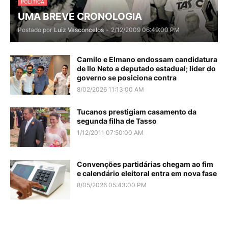
POLITICA
UMA BREVE CRONOLOGIA
Postado por
Luiz Vasconcelos
-
2/12/2009 06:49:00 PM
Camilo e Elmano endossam candidatura
de Ilo Neto a deputado estadual; líder do
governo se posiciona contra
8/02/2026 11:13:00 AM
Tucanos prestigiam casamento da
segunda filha de Tasso
1/12/2011 07:50:00 AM
Convenções partidárias chegam ao fim
e calendário eleitoral entra em nova fase
8/05/2026 05:43:00 PM