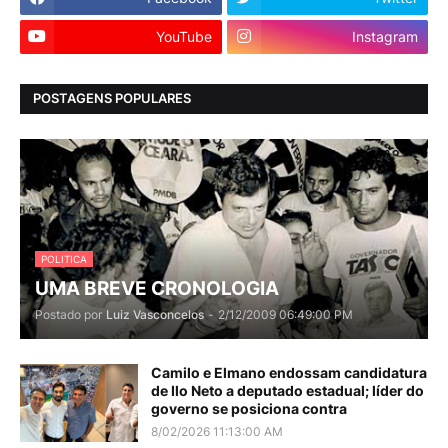
YouTube
Instagram
POSTAGENS POPULARES
POLITICA
UMA BREVE CRONOLOGIA
Postado por
Luiz Vasconcelos
-
2/12/2009 06:49:00 PM
Camilo e Elmano endossam candidatura
de Ilo Neto a deputado estadual; líder do
governo se posiciona contra
8/02/2026 11:13:00 AM