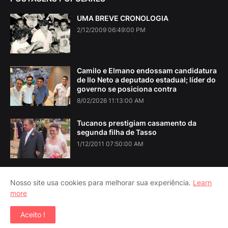
UMA BREVE CRONOLOGIA
2/12/2009 06:49:00 PM
Camilo e Elmano endossam candidatura
de Ilo Neto a deputado estadual; líder do
governo se posiciona contra
8/02/2026 11:13:00 AM
Tucanos prestigiam casamento da
segunda filha de Tasso
1/12/2011 07:50:00 AM
Nosso site usa cookies para melhorar sua experiência.
Learn
more
Home
About Us
Contact Us
RTL Version
Aceito !
Copyright ©
2026
Iguatu Noticias