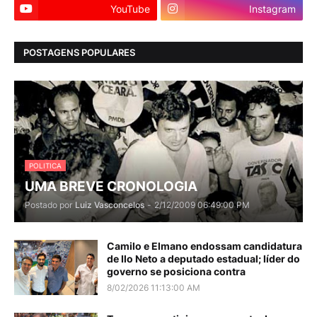
YouTube
Instagram
POSTAGENS POPULARES
POLITICA
UMA BREVE CRONOLOGIA
Postado por
Luiz Vasconcelos
-
2/12/2009 06:49:00 PM
Camilo e Elmano endossam candidatura
de Ilo Neto a deputado estadual; líder do
governo se posiciona contra
8/02/2026 11:13:00 AM