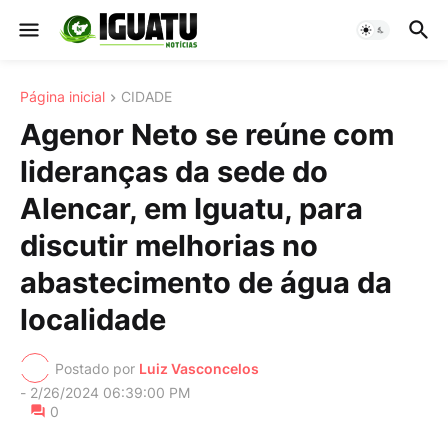
Página inicial
CIDADE
Agenor Neto se reúne com
lideranças da sede do
Alencar, em Iguatu, para
discutir melhorias no
abastecimento de água da
localidade
Postado por
Luiz Vasconcelos
-
2/26/2024 06:39:00 PM
0