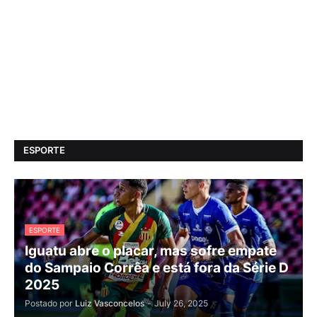
ESPORTE
ESPORTE
Iguatu abre o placar, mas sofre empate
do Sampaio Corrêa e está fora da Série D
2025
Postado por
Luiz Vasconcelos
-
July 26, 2025