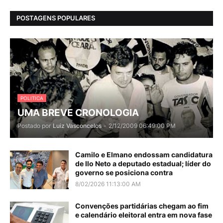
POSTAGENS POPULARES
POLITICA
UMA BREVE CRONOLOGIA
Postado por
Luiz Vasconcelos
-
2/12/2009 06:49:00 PM
Camilo e Elmano endossam candidatura
de Ilo Neto a deputado estadual; líder do
governo se posiciona contra
8/02/2026 11:13:00 AM
Convenções partidárias chegam ao fim
e calendário eleitoral entra em nova fase