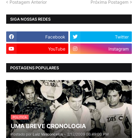
Postagem Anterior
Próxima Postagem
SIGA NOSSAS REDES
Facebook
Twitter
YouTube
Instagram
POSTAGENS POPULARES
POLITICA
UMA BREVE CRONOLOGIA
Postado por
Luiz Vasconcelos
-
2/12/2009 06:49:00 PM