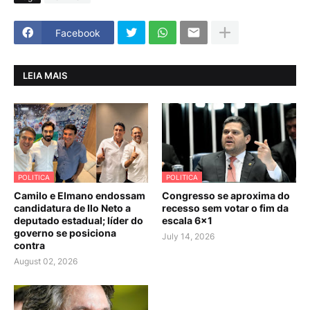
Facebook
LEIA MAIS
POLITICA
POLITICA
Camilo e Elmano endossam
Congresso se aproxima do
candidatura de Ilo Neto a
recesso sem votar o fim da
deputado estadual; líder do
escala 6×1
governo se posiciona
July 14, 2026
contra
August 02, 2026