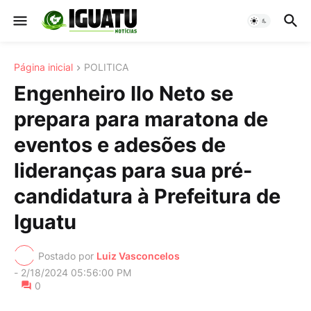
Página inicial
POLITICA
Engenheiro Ilo Neto se
prepara para maratona de
eventos e adesões de
lideranças para sua pré-
candidatura à Prefeitura de
Iguatu
Postado por
Luiz Vasconcelos
-
2/18/2024 05:56:00 PM
0