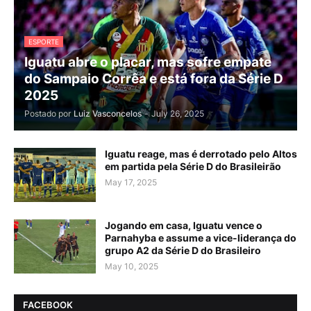
ESPORTE
Iguatu abre o placar, mas sofre empate
do Sampaio Corrêa e está fora da Série D
2025
Postado por
Luiz Vasconcelos
-
July 26, 2025
Iguatu reage, mas é derrotado pelo Altos
em partida pela Série D do Brasileirão
May 17, 2025
Jogando em casa, Iguatu vence o
Parnahyba e assume a vice-liderança do
grupo A2 da Série D do Brasileiro
May 10, 2025
FACEBOOK