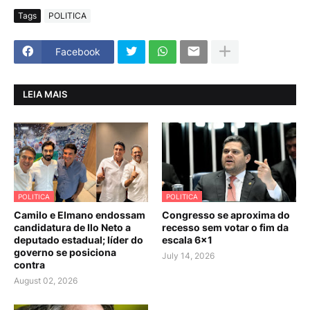
Tags
POLITICA
Facebook
LEIA MAIS
POLITICA
POLITICA
Camilo e Elmano endossam
Congresso se aproxima do
candidatura de Ilo Neto a
recesso sem votar o fim da
deputado estadual; líder do
escala 6×1
governo se posiciona
July 14, 2026
contra
August 02, 2026