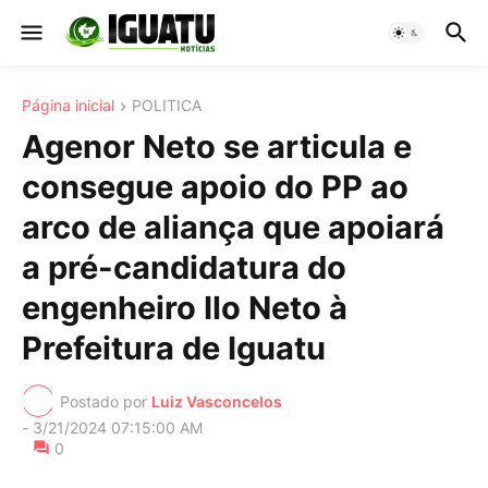
Página inicial
POLITICA
Agenor Neto se articula e
consegue apoio do PP ao
arco de aliança que apoiará
a pré-candidatura do
engenheiro Ilo Neto à
Prefeitura de Iguatu
Postado por
Luiz Vasconcelos
-
3/21/2024 07:15:00 AM
0