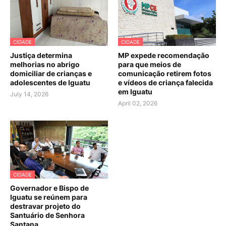
CIDADE
CIDADE
Justiça determina
MP expede recomendação
melhorias no abrigo
para que meios de
domiciliar de crianças e
comunicação retirem fotos
adolescentes de Iguatu
e vídeos de criança falecida
em Iguatu
July 14, 2026
April 02, 2026
CIDADE
Governador e Bispo de
Iguatu se reúnem para
destravar projeto do
Santuário de Senhora
Santana