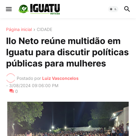
Página inicial
CIDADE
Ilo Neto reúne multidão em
Iguatu para discutir políticas
públicas para mulheres
Postado por
Luiz Vasconcelos
-
3/08/2024 09:06:00 PM
0