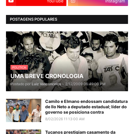
YouTube
Instagram
POSTAGENS POPULARES
POLITICA
UMA BREVE CRONOLOGIA
Postado por
Luiz Vasconcelos
-
2/12/2009 06:49:00 PM
Camilo e Elmano endossam candidatura
de Ilo Neto a deputado estadual; líder do
governo se posiciona contra
8/02/2026 11:13:00 AM
Tucanos prestigiam casamento da