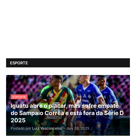
ESPORTE
ESPORTE
Iguatu abre o placar, mas sofre empate
do Sampaio Corrêa e está fora da Série D
2025
Postado por
Luiz Vasconcelos
-
July 26, 2025