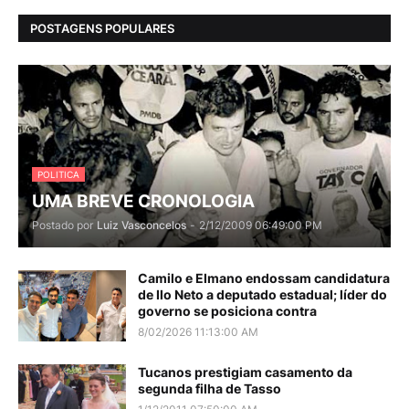
POSTAGENS POPULARES
POLITICA
UMA BREVE CRONOLOGIA
Postado por
Luiz Vasconcelos
-
2/12/2009 06:49:00 PM
Camilo e Elmano endossam candidatura
de Ilo Neto a deputado estadual; líder do
governo se posiciona contra
8/02/2026 11:13:00 AM
Tucanos prestigiam casamento da
segunda filha de Tasso