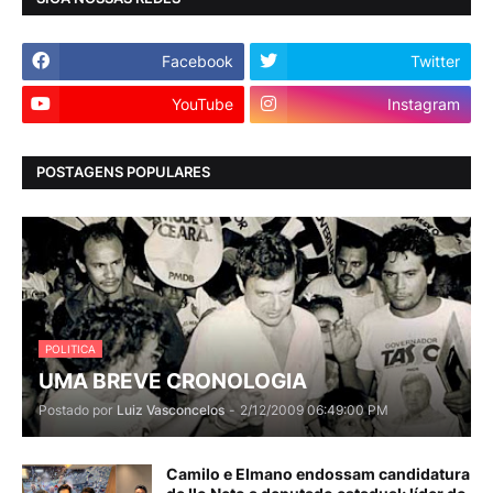
Facebook
Twitter
YouTube
Instagram
POSTAGENS POPULARES
POLITICA
UMA BREVE CRONOLOGIA
Postado por
Luiz Vasconcelos
-
2/12/2009 06:49:00 PM
Camilo e Elmano endossam candidatura