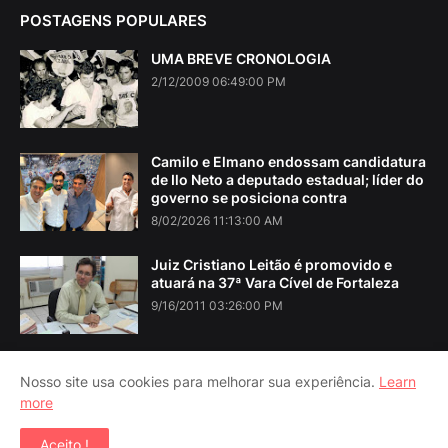
POSTAGENS POPULARES
UMA BREVE CRONOLOGIA
2/12/2009 06:49:00 PM
Camilo e Elmano endossam candidatura
de Ilo Neto a deputado estadual; líder do
governo se posiciona contra
8/02/2026 11:13:00 AM
Juiz Cristiano Leitão é promovido e
atuará na 37ª Vara Cível de Fortaleza
9/16/2011 03:26:00 PM
Nosso site usa cookies para melhorar sua experiência.
Learn
more
Home
About Us
Contact Us
RTL Version
Aceito !
Copyright ©
2026
Iguatu Noticias