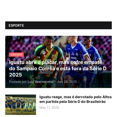
ESPORTE
ESPORTE
Iguatu abre o placar, mas sofre empate
do Sampaio Corrêa e está fora da Série D
2025
Postado por
Luiz Vasconcelos
-
July 26, 2025
Iguatu reage, mas é derrotado pelo Altos
em partida pela Série D do Brasileirão
May 17, 2025