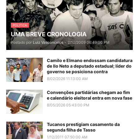
POLITICA
UMA BREVE CRONOLOGIA
Postado por
Luiz Vasconcelos
-
2/12/2009 06:49:00 PM
Camilo e Elmano endossam candidatura
de Ilo Neto a deputado estadual; líder do
governo se posiciona contra
8/02/2026 11:13:00 AM
Convenções partidárias chegam ao fim
e calendário eleitoral entra em nova fase
8/05/2026 05:43:00 PM
Tucanos prestigiam casamento da
segunda filha de Tasso
1/12/2011 07:50:00 AM