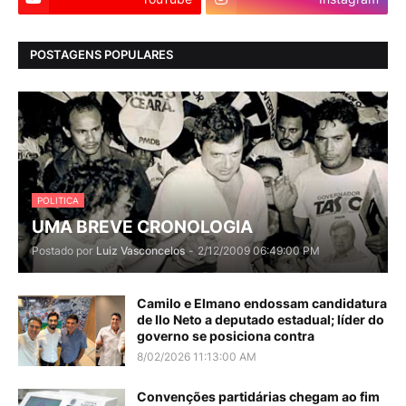
POSTAGENS POPULARES
POLITICA
UMA BREVE CRONOLOGIA
Postado por
Luiz Vasconcelos
-
2/12/2009 06:49:00 PM
Camilo e Elmano endossam candidatura
de Ilo Neto a deputado estadual; líder do
governo se posiciona contra
8/02/2026 11:13:00 AM
Convenções partidárias chegam ao fim