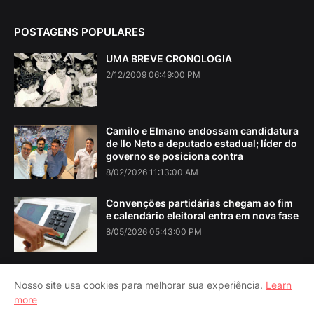
POSTAGENS POPULARES
UMA BREVE CRONOLOGIA
2/12/2009 06:49:00 PM
Camilo e Elmano endossam candidatura
de Ilo Neto a deputado estadual; líder do
governo se posiciona contra
8/02/2026 11:13:00 AM
Convenções partidárias chegam ao fim
e calendário eleitoral entra em nova fase
8/05/2026 05:43:00 PM
Nosso site usa cookies para melhorar sua experiência.
Learn
more
Home
About Us
Contact Us
RTL Version