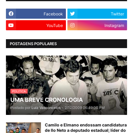
Facebook
Twitter
YouTube
Instagram
POSTAGENS POPULARES
POLITICA
UMA BREVE CRONOLOGIA
Postado por
Luiz Vasconcelos
-
2/12/2009 06:49:00 PM
Camilo e Elmano endossam candidatura
de Ilo Neto a deputado estadual; líder do