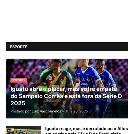
ESPORTE
ESPORTE
Iguatu abre o placar, mas sofre empate
do Sampaio Corrêa e está fora da Série D
2025
Postado por
Luiz Vasconcelos
-
July 26, 2025
Iguatu reage, mas é derrotado pelo Altos
em partida pela Série D do Brasileirão