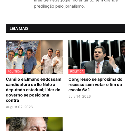
predileção pelo jornalismo.
LEIA MAIS
POLITICA
POLITICA
Camilo e Elmano endossam
Congresso se aproxima do
candidatura de Ilo Neto a
recesso sem votar o fim da
deputado estadual; líder do
escala 6×1
governo se posiciona
July 14, 2026
contra
August 02, 2026