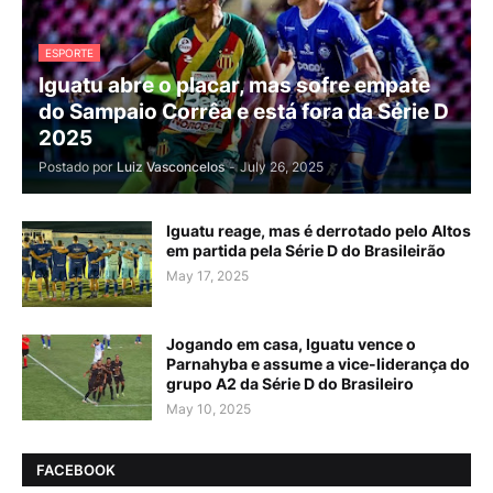
ESPORTE
Iguatu abre o placar, mas sofre empate
do Sampaio Corrêa e está fora da Série D
2025
Postado por
Luiz Vasconcelos
-
July 26, 2025
Iguatu reage, mas é derrotado pelo Altos
em partida pela Série D do Brasileirão
May 17, 2025
Jogando em casa, Iguatu vence o
Parnahyba e assume a vice-liderança do
grupo A2 da Série D do Brasileiro
May 10, 2025
FACEBOOK