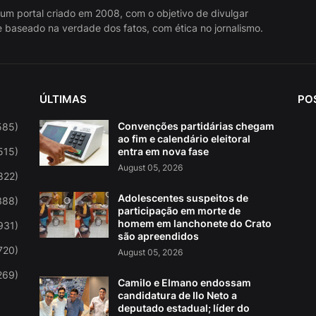
 um portal criado em 2008, com o objetivo de divulgar
 baseado na verdade dos fatos, com ética no jornalismo.
ÚLTIMAS
PO
Convenções partidárias chegam
585)
ao fim e calendário eleitoral
515)
entra em nova fase
August 05, 2026
822)
Adolescentes suspeitos de
388)
participação em morte de
homem em lanchonete do Crato
931)
são apreendidos
720)
August 05, 2026
269)
Camilo e Elmano endossam
candidatura de Ilo Neto a
deputado estadual; líder do