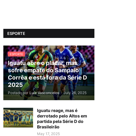
ESPORTE
ESPORTE
Iguatu abre o placar, mas
sofre empate do Sampaio
Corrêa e está fora da Série D
2025
Postado por
Luiz Vasconcelos
-
July 26, 2025
Iguatu reage, mas é
derrotado pelo Altos em
partida pela Série D do
Brasileirão
May 17, 2025