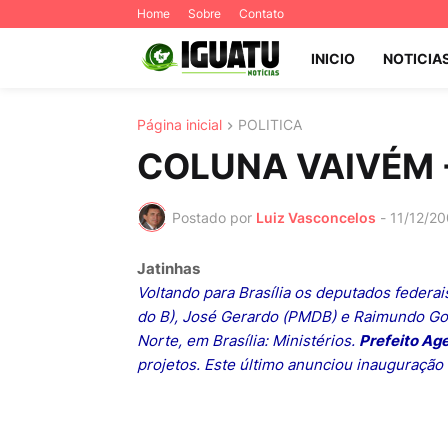
Home
Sobre
Contato
INICIO
NOTICIA
Página inicial
POLITICA
COLUNA VAIVÉM 
Postado por
Luiz Vasconcelos
-
11/12/2
Jatinhas
Voltando para Brasília os deputados federa
do B), José Gerardo (PMDB) e Raimundo Go
Norte, em Brasília: Ministérios.
Prefeito Ag
projetos. Este último anunciou inauguração