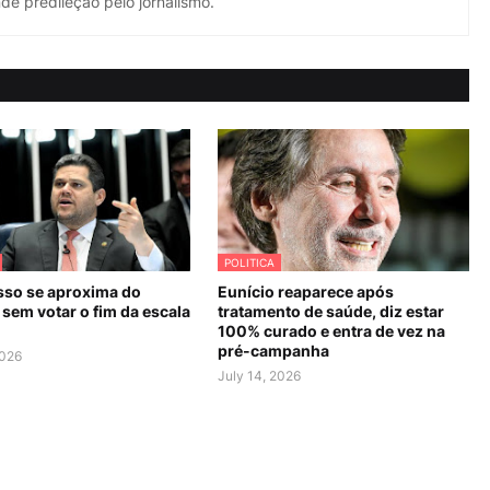
de predileção pelo jornalismo.
POLITICA
so se aproxima do
Eunício reaparece após
sem votar o fim da escala
tratamento de saúde, diz estar
100% curado e entra de vez na
pré-campanha
2026
July 14, 2026