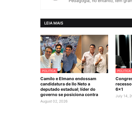
Pedagogia, no entanto, tem gran
LEIA MAIS
POLITICA
POLITICA
Camilo e Elmano endossam
Congres
candidatura de Ilo Neto a
recesso 
deputado estadual; líder do
6×1
governo se posiciona contra
July 14, 
August 02, 2026