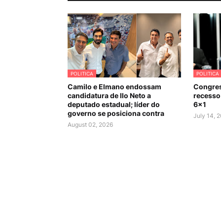
POLITICA
POLITICA
Camilo e Elmano endossam
Congres
candidatura de Ilo Neto a
recesso 
deputado estadual; líder do
6×1
governo se posiciona contra
July 14, 
August 02, 2026