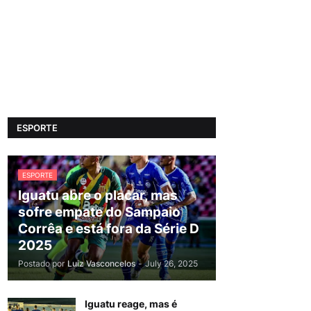
ESPORTE
ESPORTE
Iguatu abre o placar, mas
sofre empate do Sampaio
Corrêa e está fora da Série D
2025
Postado por
Luiz Vasconcelos
-
July 26, 2025
Iguatu reage, mas é