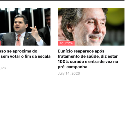
POLITICA
so se aproxima do
Eunício reaparece após
sem votar o fim da escala
tratamento de saúde, diz estar
100% curado e entra de vez na
pré-campanha
2026
July 14, 2026