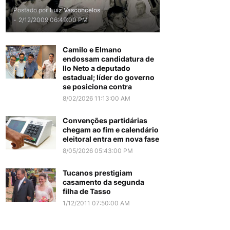
Postado por
Luiz Vasconcelos
-
2/12/2009 06:49:00 PM
Camilo e Elmano
endossam candidatura de
Ilo Neto a deputado
estadual; líder do governo
se posiciona contra
8/02/2026 11:13:00 AM
Convenções partidárias
chegam ao fim e calendário
eleitoral entra em nova fase
8/05/2026 05:43:00 PM
Tucanos prestigiam
casamento da segunda
filha de Tasso
1/12/2011 07:50:00 AM