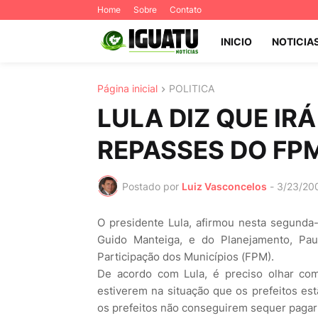
Home
Sobre
Contato
INICIO
NOTICIA
Página inicial
POLITICA
LULA DIZ QUE IR
REPASSES DO FP
Postado por
Luiz Vasconcelos
-
3/23/20
O presidente Lula, afirmou nesta segunda-
Guido Manteiga, e do Planejamento, Pa
Participação dos Municípios (FPM).
De acordo com Lula, é preciso olhar co
estiverem na situação que os prefeitos est
os prefeitos não conseguirem sequer pagar 