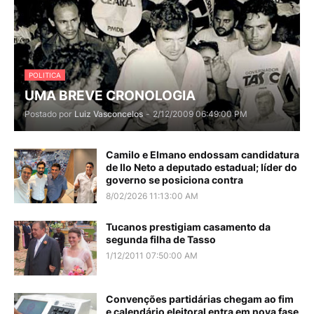
POLITICA
UMA BREVE CRONOLOGIA
Postado por
Luiz Vasconcelos
-
2/12/2009 06:49:00 PM
Camilo e Elmano endossam candidatura
de Ilo Neto a deputado estadual; líder do
governo se posiciona contra
8/02/2026 11:13:00 AM
Tucanos prestigiam casamento da
segunda filha de Tasso
1/12/2011 07:50:00 AM
Convenções partidárias chegam ao fim
e calendário eleitoral entra em nova fase