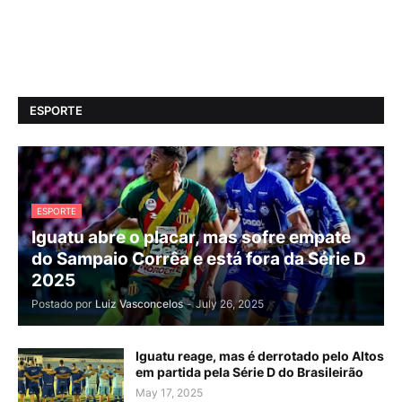
ESPORTE
ESPORTE
Iguatu abre o placar, mas sofre empate
do Sampaio Corrêa e está fora da Série D
2025
Postado por
Luiz Vasconcelos
-
July 26, 2025
Iguatu reage, mas é derrotado pelo Altos
em partida pela Série D do Brasileirão
May 17, 2025