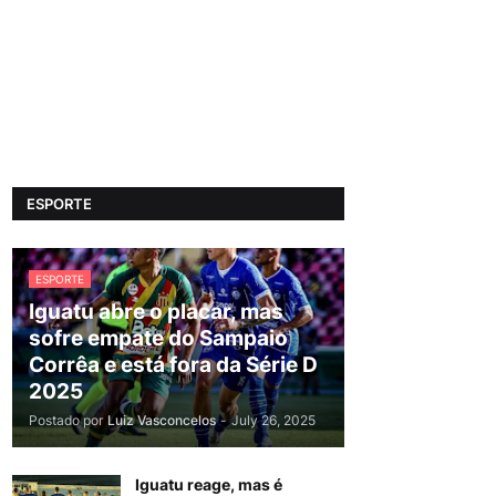
ESPORTE
ESPORTE
Iguatu abre o placar, mas
sofre empate do Sampaio
Corrêa e está fora da Série D
2025
Postado por
Luiz Vasconcelos
-
July 26, 2025
Iguatu reage, mas é