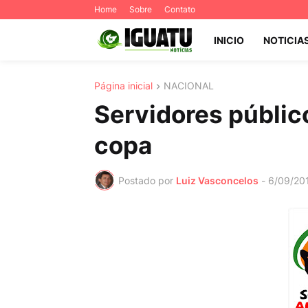
Home
Sobre
Contato
INICIO
NOTICIA
Página inicial
NACIONAL
Servidores públic
copa
Postado por
Luiz Vasconcelos
-
6/09/20