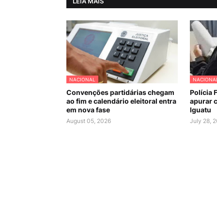
LEIA MAIS
NACIONAL
NACIONA
Convenções partidárias chegam
Polícia 
ao fim e calendário eleitoral entra
apurar c
em nova fase
Iguatu
August 05, 2026
July 28, 