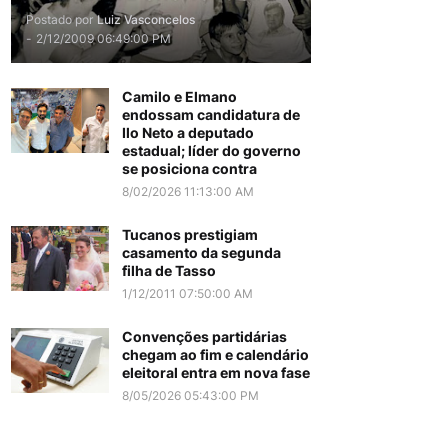
Postado por
Luiz Vasconcelos
-
2/12/2009 06:49:00 PM
Camilo e Elmano
endossam candidatura de
Ilo Neto a deputado
estadual; líder do governo
se posiciona contra
8/02/2026 11:13:00 AM
Tucanos prestigiam
casamento da segunda
filha de Tasso
1/12/2011 07:50:00 AM
Convenções partidárias
chegam ao fim e calendário
eleitoral entra em nova fase
8/05/2026 05:43:00 PM