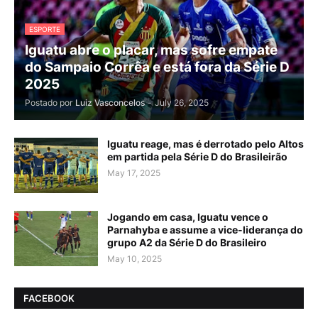
ESPORTE
Iguatu abre o placar, mas sofre empate
do Sampaio Corrêa e está fora da Série D
2025
Postado por
Luiz Vasconcelos
-
July 26, 2025
Iguatu reage, mas é derrotado pelo Altos
em partida pela Série D do Brasileirão
May 17, 2025
Jogando em casa, Iguatu vence o
Parnahyba e assume a vice-liderança do
grupo A2 da Série D do Brasileiro
May 10, 2025
FACEBOOK