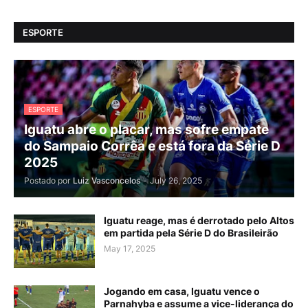
ESPORTE
ESPORTE
Iguatu abre o placar, mas sofre empate
do Sampaio Corrêa e está fora da Série D
2025
Postado por
Luiz Vasconcelos
-
July 26, 2025
Iguatu reage, mas é derrotado pelo Altos
em partida pela Série D do Brasileirão
May 17, 2025
Jogando em casa, Iguatu vence o
Parnahyba e assume a vice-liderança do