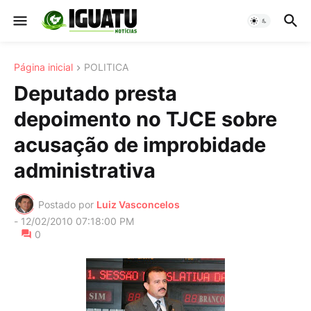
Página inicial
POLITICA
Deputado presta
depoimento no TJCE sobre
acusação de improbidade
administrativa
Postado por
Luiz Vasconcelos
-
12/02/2010 07:18:00 PM
0