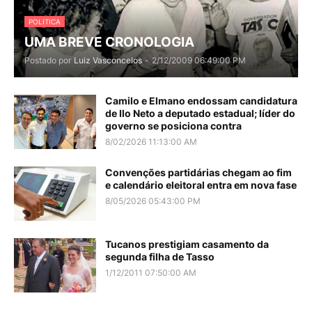
POLITICA
UMA BREVE CRONOLOGIA
Postado por
Luiz Vasconcelos
-
2/12/2009 06:49:00 PM
Camilo e Elmano endossam candidatura
de Ilo Neto a deputado estadual; líder do
governo se posiciona contra
8/02/2026 11:13:00 AM
Convenções partidárias chegam ao fim
e calendário eleitoral entra em nova fase
8/05/2026 05:43:00 PM
Tucanos prestigiam casamento da
segunda filha de Tasso
1/12/2011 07:50:00 AM