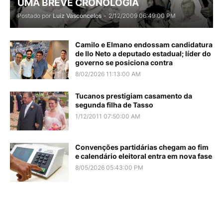
UMA BREVE CRONOLOGIA
Postado por
Luiz Vasconcelos
-
2/12/2009 06:49:00 PM
Camilo e Elmano endossam candidatura
de Ilo Neto a deputado estadual; líder do
governo se posiciona contra
8/02/2026 11:13:00 AM
Tucanos prestigiam casamento da
segunda filha de Tasso
1/12/2011 07:50:00 AM
Convenções partidárias chegam ao fim
e calendário eleitoral entra em nova fase
8/05/2026 05:43:00 PM