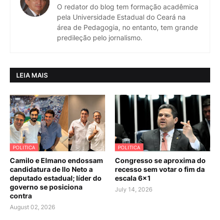
O redator do blog tem formação acadêmica
pela Universidade Estadual do Ceará na
área de Pedagogia, no entanto, tem grande
predileção pelo jornalismo.
LEIA MAIS
POLITICA
POLITICA
Camilo e Elmano endossam
Congresso se aproxima do
candidatura de Ilo Neto a
recesso sem votar o fim da
deputado estadual; líder do
escala 6×1
governo se posiciona
July 14, 2026
contra
August 02, 2026