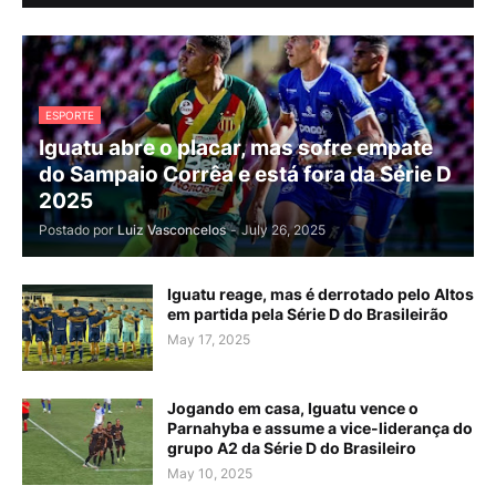
ESPORTE
Iguatu abre o placar, mas sofre empate
do Sampaio Corrêa e está fora da Série D
2025
Postado por
Luiz Vasconcelos
-
July 26, 2025
Iguatu reage, mas é derrotado pelo Altos
em partida pela Série D do Brasileirão
May 17, 2025
Jogando em casa, Iguatu vence o
Parnahyba e assume a vice-liderança do
grupo A2 da Série D do Brasileiro
May 10, 2025