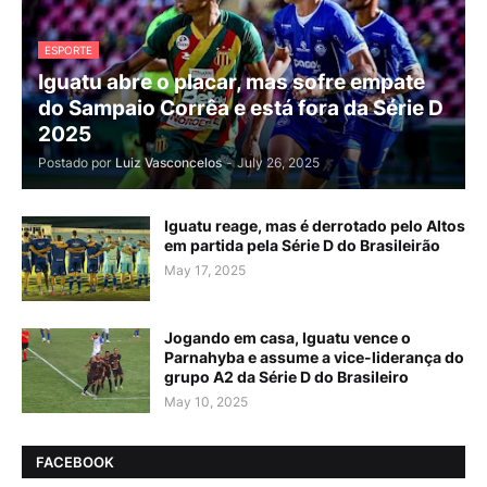
ESPORTE
Iguatu abre o placar, mas sofre empate
do Sampaio Corrêa e está fora da Série D
2025
Postado por
Luiz Vasconcelos
-
July 26, 2025
Iguatu reage, mas é derrotado pelo Altos
em partida pela Série D do Brasileirão
May 17, 2025
Jogando em casa, Iguatu vence o
Parnahyba e assume a vice-liderança do
grupo A2 da Série D do Brasileiro
May 10, 2025
FACEBOOK