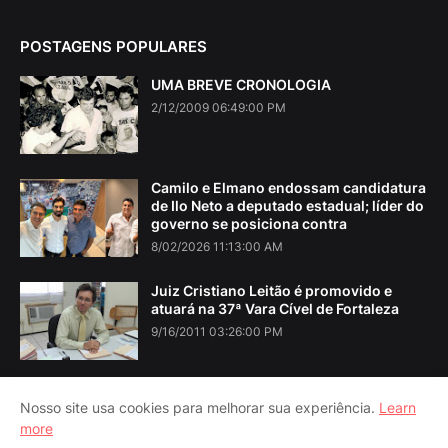
POSTAGENS POPULARES
UMA BREVE CRONOLOGIA
2/12/2009 06:49:00 PM
Camilo e Elmano endossam candidatura
de Ilo Neto a deputado estadual; líder do
governo se posiciona contra
8/02/2026 11:13:00 AM
Juiz Cristiano Leitão é promovido e
atuará na 37ª Vara Cível de Fortaleza
9/16/2011 03:26:00 PM
Nosso site usa cookies para melhorar sua experiência.
Learn
more
Home
About Us
Contact Us
RTL Version