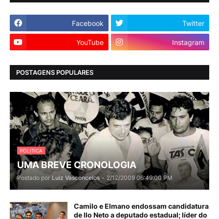
Facebook
Twitter
YouTube
Instagram
POSTAGENS POPULARES
POLITICA
UMA BREVE CRONOLOGIA
Postado por
Luiz Vasconcelos
-
2/12/2009 06:49:00 PM
Camilo e Elmano endossam candidatura
de Ilo Neto a deputado estadual; líder do