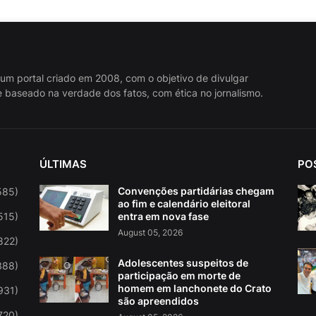
 um portal criado em 2008, com o objetivo de divulgar
 baseado na verdade dos fatos, com ética no jornalismo.
ÚLTIMAS
PO
Convenções partidárias chegam
585)
ao fim e calendário eleitoral
515)
entra em nova fase
August 05, 2026
822)
Adolescentes suspeitos de
388)
participação em morte de
homem em lanchonete do Crato
931)
são apreendidos
720)