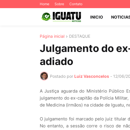
Home
Sobre
Contato
INICIO
NOTICIA
Página inicial
DESTAQUE
Julgamento do ex-
adiado
Postado por
Luiz Vasconcelos
-
12/06/2
A Justiça aguarda do Ministério Público 
julgamento do ex-capitão da Polícia Militar
de Medicina (irmãos) na cidade de Iguatu, n
O julgamento foi marcado pelo juiz titular
No entanto, a sessão corre o risco de não