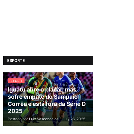
ESPORTE
ESPORTE
Iguatu abre o placar, mas
sofre empate do Sampaio
Corrêa e está fora da Série D
2025
Postado por
Luiz Vasconcelos
-
July 26, 2025