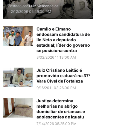
Postado por
Luiz Vasconcelos
-
2/12/2009 06:49:00 PM
Camilo e Elmano
endossam candidatura de
Ilo Neto a deputado
estadual; líder do governo
se posiciona contra
8/02/2026 11:13:00 AM
Juiz Cristiano Leitão é
promovido e atuará na 37ª
Vara Cível de Fortaleza
9/16/2011 03:26:00 PM
Justiça determina
melhorias no abrigo
domiciliar de crianças e
adolescentes de Iguatu
7/14/2026 05:25:00 PM