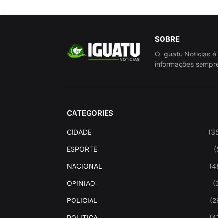
SOBRE
O Iguatu Noticias é
informações sempre
CATEGORIES
CIDADE
(3
ESPORTE
(
NACIONAL
(4
OPINIAO
(
POLICIAL
(2
POLITICA
(4