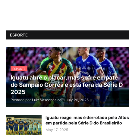
ESPORTE
ESPORTE
Iguatu abre o placar, mas sofre empate
do Sampaio Corrêa e está fora da Série D
2025
Postado por
Luiz Vasconcelos
-
July 26, 2025
Iguatu reage, mas é derrotado pelo Altos
em partida pela Série D do Brasileirão
May 17, 2025