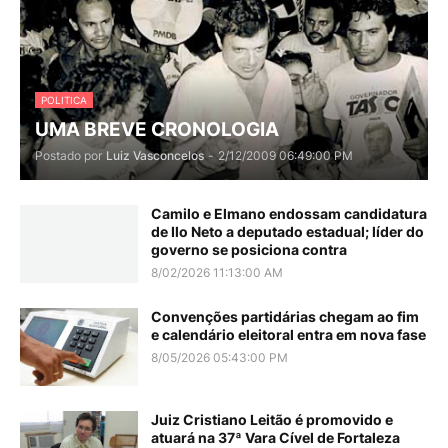
POLITICA
UMA BREVE CRONOLOGIA
Postado por
Luiz Vasconcelos
-
2/12/2009 06:49:00 PM
Camilo e Elmano endossam candidatura
de Ilo Neto a deputado estadual; líder do
governo se posiciona contra
8/02/2026 11:13:00 AM
Convenções partidárias chegam ao fim
e calendário eleitoral entra em nova fase
8/05/2026 05:43:00 PM
Juiz Cristiano Leitão é promovido e
atuará na 37ª Vara Cível de Fortaleza