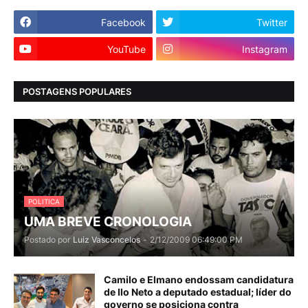
Facebook
Twitter
YouTube
Instagram
POSTAGENS POPULARES
POLITICA
UMA BREVE CRONOLOGIA
Postado por
Luiz Vasconcelos
-
2/12/2009 06:49:00 PM
Camilo e Elmano endossam candidatura
de Ilo Neto a deputado estadual; líder do
governo se posiciona contra