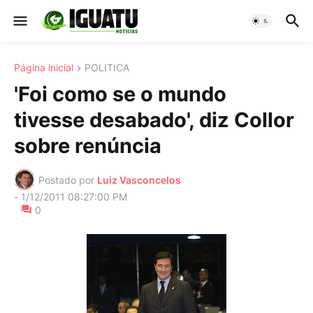
Página inicial
POLITICA
'Foi como se o mundo
tivesse desabado', diz Collor
sobre renúncia
Postado por
Luiz Vasconcelos
-
1/12/2011 08:27:00 PM
0