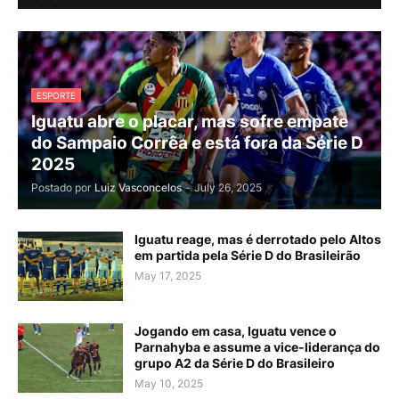
ESPORTE
Iguatu abre o placar, mas sofre empate
do Sampaio Corrêa e está fora da Série D
2025
Postado por
Luiz Vasconcelos
-
July 26, 2025
Iguatu reage, mas é derrotado pelo Altos
em partida pela Série D do Brasileirão
May 17, 2025
Jogando em casa, Iguatu vence o
Parnahyba e assume a vice-liderança do
grupo A2 da Série D do Brasileiro
May 10, 2025