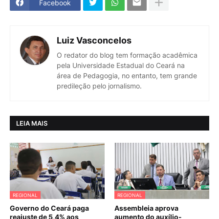
Facebook
Luiz Vasconcelos
O redator do blog tem formação acadêmica
pela Universidade Estadual do Ceará na
área de Pedagogia, no entanto, tem grande
predileção pelo jornalismo.
LEIA MAIS
REGIONAL
REGIONAL
Governo do Ceará paga
Assembleia aprova
reajuste de 5,4% aos
aumento do auxílio-