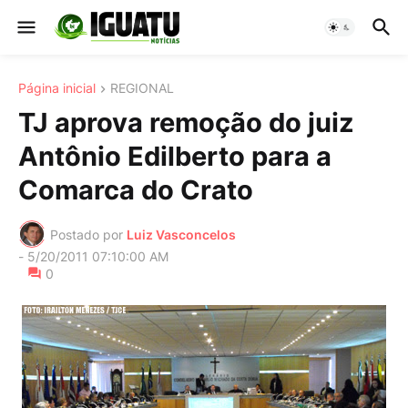
Página inicial
REGIONAL
TJ aprova remoção do juiz
Antônio Edilberto para a
Comarca do Crato
Postado por
Luiz Vasconcelos
-
5/20/2011 07:10:00 AM
0