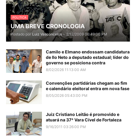
POLITICA
UMA BREVE CRONOLOGIA
Postado por
Luiz Vasconcelos
-
2/12/2009 06:49:00 PM
Camilo e Elmano endossam candidatura
de Ilo Neto a deputado estadual; líder do
governo se posiciona contra
8/02/2026 11:13:00 AM
Convenções partidárias chegam ao fim
e calendário eleitoral entra em nova fase
8/05/2026 05:43:00 PM
Juiz Cristiano Leitão é promovido e
atuará na 37ª Vara Cível de Fortaleza
9/16/2011 03:26:00 PM