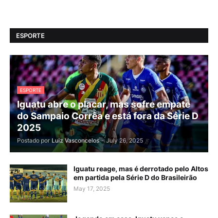
ESPORTE
ESPORTE
Iguatu abre o placar, mas sofre empate
do Sampaio Corrêa e está fora da Série D
2025
Postado por
Luiz Vasconcelos
-
July 26, 2025
Iguatu reage, mas é derrotado pelo Altos
em partida pela Série D do Brasileirão
May 17, 2025