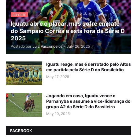
ESPORTE
Iguatu abre o placar, mas sofre empate
do Sampaio Corrêa e está fora da Série D
2025
Postado por
Luiz Vasconcelos
-
July 26, 2025
Iguatu reage, mas é derrotado pelo Altos
em partida pela Série D do Brasileirão
May 17, 2025
Jogando em casa, Iguatu vence o
Parnahyba e assume a vice-liderança do
grupo A2 da Série D do Brasileiro
May 10, 2025
FACEBOOK