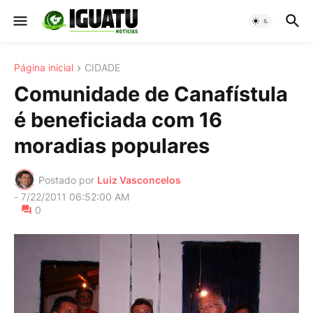
Página inicial
CIDADE
Comunidade de Canafístula
é beneficiada com 16
moradias populares
Postado por
Luiz Vasconcelos
-
7/22/2011 06:52:00 AM
0