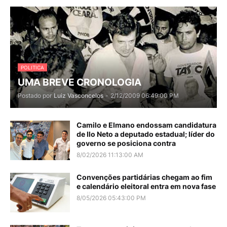
POLITICA
UMA BREVE CRONOLOGIA
Postado por
Luiz Vasconcelos
-
2/12/2009 06:49:00 PM
Camilo e Elmano endossam candidatura
de Ilo Neto a deputado estadual; líder do
governo se posiciona contra
8/02/2026 11:13:00 AM
Convenções partidárias chegam ao fim
e calendário eleitoral entra em nova fase
8/05/2026 05:43:00 PM