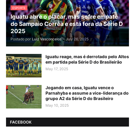
ESPORTE
Iguatu abre o placar, mas sofre empate
do Sampaio Corrêa e está fora da Série D
2025
Postado por
Luiz Vasconcelos
-
July 26, 2025
Iguatu reage, mas é derrotado pelo Altos
em partida pela Série D do Brasileirão
May 17, 2025
Jogando em casa, Iguatu vence o
Parnahyba e assume a vice-liderança do
grupo A2 da Série D do Brasileiro
May 10, 2025
FACEBOOK