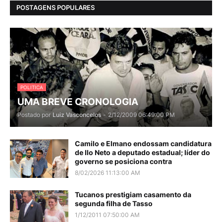
POSTAGENS POPULARES
POLITICA
UMA BREVE CRONOLOGIA
Postado por
Luiz Vasconcelos
-
2/12/2009 06:49:00 PM
Camilo e Elmano endossam candidatura
de Ilo Neto a deputado estadual; líder do
governo se posiciona contra
8/02/2026 11:13:00 AM
Tucanos prestigiam casamento da
segunda filha de Tasso
1/12/2011 07:50:00 AM