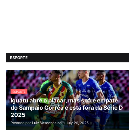
ESPORTE
ESPORTE
Iguatu abre o placar, mas sofre empate
do Sampaio Corrêa e está fora da Série D
2025
Postado por
Luiz Vasconcelos
-
July 26, 2025