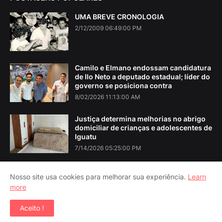
UMA BREVE CRONOLOGIA
2/12/2009 06:49:00 PM
Camilo e Elmano endossam candidatura
de Ilo Neto a deputado estadual; líder do
governo se posiciona contra
8/02/2026 11:13:00 AM
Justiça determina melhorias no abrigo
domiciliar de crianças e adolescentes de
Iguatu
7/14/2026 05:25:00 PM
Nosso site usa cookies para melhorar sua experiência.
Learn
more
Home
About Us
Contact Us
RTL Version
Aceito !
Copyright ©
2026
Iguatu Noticias