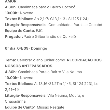
AMOR.
4:30h
- Caminhada para o Bairro Cocobó
19:00h
- Novena
Textos Bíblicos:
Ap 2,1-7: C13,1-13 : Sl 125 (124)
Liturgia-Responsáveis
: Comunidades Rurais e Cocobó
Equipe de Canto
: EJC
Pregador:
Padre Gilberlandio de Quixelô
6º dia: 04/09- Domingo
Tema:
Celebrar o ano jubilar como
RECORDAÇÃO DOS
NOSSOS ANTEPASSADOS.
4:30h
- Caminhada Para o Bairro Vila Neuma
19:00h
- Novena
Textos Bíblicos:
At 13,16-31:2Tm 1,1-5, Sl 124(123), Lc
2,41-49
Liturgia-Responsáveis
: Vila Neuma, Moura, e
Chapadinha
Equipe de Canto
: Missão Resgate