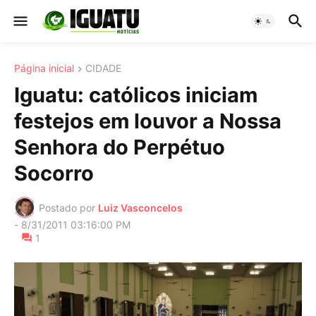
Página inicial
CIDADE
Iguatu: católicos iniciam
festejos em louvor a Nossa
Senhora do Perpétuo
Socorro
Postado por
Luiz Vasconcelos
-
8/31/2011 03:16:00 PM
1