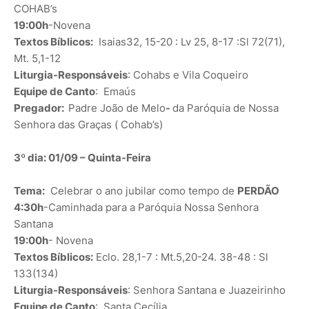
COHAB’s
19:00h
-Novena
Textos Bíblicos:
Isaias32, 15-20 : Lv 25, 8-17 :Sl 72(71),
Mt. 5,1-12
Liturgia-Responsáveis
: Cohabs e Vila Coqueiro
Equipe de Canto
: Emaús
Pregador:
Padre João de Melo
-
da Paróquia de Nossa
Senhora das Graças ( Cohab’s)
3º dia: 01/09 – Quinta-Feira
Tema:
Celebrar o ano jubilar como tempo de
PERDÃO
4:30h
-Caminhada para a Paróquia Nossa Senhora
Santana
19:00h
- Novena
Textos Bíblicos:
Eclo. 28,1-7 : Mt.5,20-24. 38-48 : Sl
133(134)
Liturgia-Responsáveis
: Senhora Santana e Juazeirinho
Equipe de Canto
: Santa Cecília