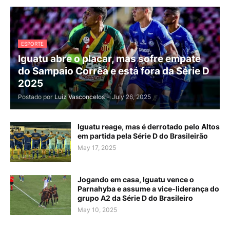
ESPORTE
Iguatu abre o placar, mas sofre empate
do Sampaio Corrêa e está fora da Série D
2025
Postado por
Luiz Vasconcelos
-
July 26, 2025
Iguatu reage, mas é derrotado pelo Altos
em partida pela Série D do Brasileirão
May 17, 2025
Jogando em casa, Iguatu vence o
Parnahyba e assume a vice-liderança do
grupo A2 da Série D do Brasileiro
May 10, 2025