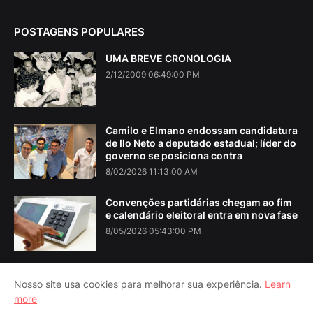
POSTAGENS POPULARES
UMA BREVE CRONOLOGIA
2/12/2009 06:49:00 PM
Camilo e Elmano endossam candidatura
de Ilo Neto a deputado estadual; líder do
governo se posiciona contra
8/02/2026 11:13:00 AM
Convenções partidárias chegam ao fim
e calendário eleitoral entra em nova fase
8/05/2026 05:43:00 PM
Nosso site usa cookies para melhorar sua experiência.
Learn
more
Home
About Us
Contact Us
RTL Version