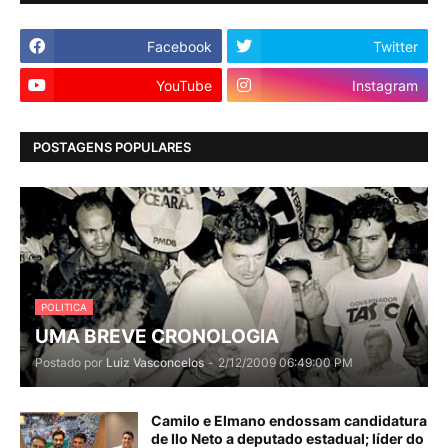
Facebook
Twitter
YouTube
Instagram
POSTAGENS POPULARES
POLITICA
UMA BREVE CRONOLOGIA
Postado por
Luiz Vasconcelos
-
2/12/2009 06:49:00 PM
Camilo e Elmano endossam candidatura
de Ilo Neto a deputado estadual; líder do