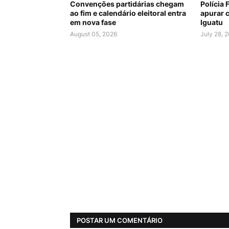
Convenções partidárias chegam
Polícia 
ao fim e calendário eleitoral entra
apurar c
em nova fase
Iguatu
August 05, 2026
July 28, 
POSTAR UM COMENTÁRIO