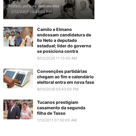
Postado por
Luiz Vasconcelos
-
2/12/2009 06:49:00 PM
Camilo e Elmano
endossam candidatura de
Ilo Neto a deputado
estadual; líder do governo
se posiciona contra
8/02/2026 11:13:00 AM
Convenções partidárias
chegam ao fim e calendário
eleitoral entra em nova fase
8/05/2026 05:43:00 PM
Tucanos prestigiam
casamento da segunda
filha de Tasso
1/12/2011 07:50:00 AM