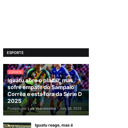
ESPORTE
ESPORTE
Iguatu abre o placar, mas
sofre empate do Sampaio
Corrêa e está fora da Série D
2025
Postado por
Luiz Vasconcelos
-
July 26, 2025
Iguatu reage, mas é