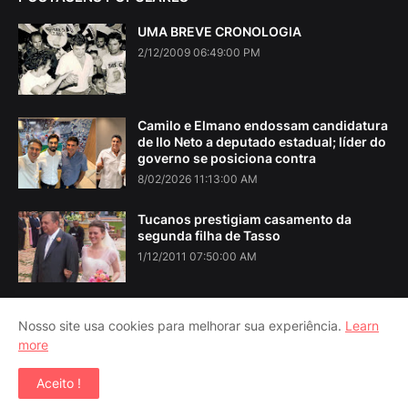
UMA BREVE CRONOLOGIA
2/12/2009 06:49:00 PM
Camilo e Elmano endossam candidatura
de Ilo Neto a deputado estadual; líder do
governo se posiciona contra
8/02/2026 11:13:00 AM
Tucanos prestigiam casamento da
segunda filha de Tasso
1/12/2011 07:50:00 AM
Nosso site usa cookies para melhorar sua experiência.
Learn
more
Home
About Us
Contact Us
RTL Version
Aceito !
Copyright ©
2026
Iguatu Noticias