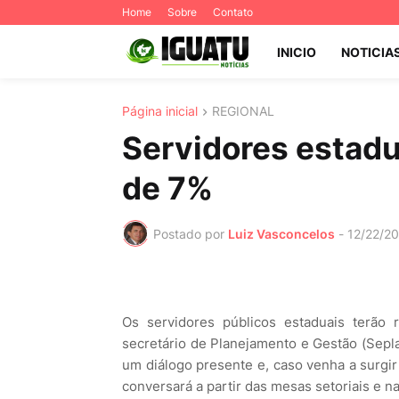
Home
Sobre
Contato
INICIO
NOTICIA
Página inicial
REGIONAL
Servidores estadua
de 7%
Postado por
Luiz Vasconcelos
-
12/22/2
Os servidores públicos estaduais terão 
secretário de Planejamento e Gestão (Sepl
um diálogo presente e, caso venha a surgi
conversará a partir das mesas setoriais e n