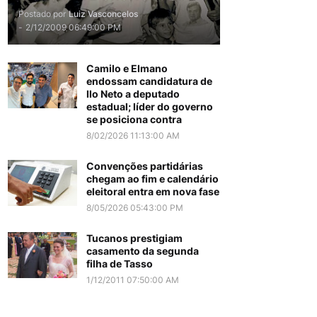
Postado por
Luiz Vasconcelos
-
2/12/2009 06:49:00 PM
Camilo e Elmano
endossam candidatura de
Ilo Neto a deputado
estadual; líder do governo
se posiciona contra
8/02/2026 11:13:00 AM
Convenções partidárias
chegam ao fim e calendário
eleitoral entra em nova fase
8/05/2026 05:43:00 PM
Tucanos prestigiam
casamento da segunda
filha de Tasso
1/12/2011 07:50:00 AM