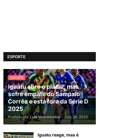
ESPORTE
ESPORTE
Iguatu abre o placar, mas
sofre empate do Sampaio
Corrêa e está fora da Série D
2025
Postado por
Luiz Vasconcelos
-
July 26, 2025
Iguatu reage, mas é