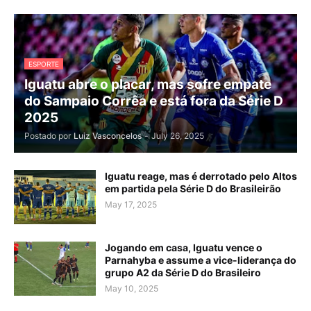
ESPORTE
Iguatu abre o placar, mas sofre empate
do Sampaio Corrêa e está fora da Série D
2025
Postado por
Luiz Vasconcelos
-
July 26, 2025
Iguatu reage, mas é derrotado pelo Altos
em partida pela Série D do Brasileirão
May 17, 2025
Jogando em casa, Iguatu vence o
Parnahyba e assume a vice-liderança do
grupo A2 da Série D do Brasileiro
May 10, 2025