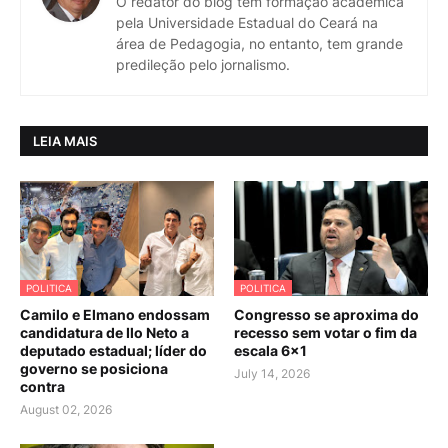
O redator do blog tem formação acadêmica
pela Universidade Estadual do Ceará na
área de Pedagogia, no entanto, tem grande
predileção pelo jornalismo.
LEIA MAIS
POLITICA
POLITICA
Camilo e Elmano endossam
Congresso se aproxima do
candidatura de Ilo Neto a
recesso sem votar o fim da
deputado estadual; líder do
escala 6×1
governo se posiciona
July 14, 2026
contra
August 02, 2026