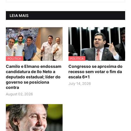
LEIA MAIS
POLITICA
POLITICA
Camilo e Elmano endossam
Congresso se aproxima do
candidatura de Ilo Neto a
recesso sem votar o fim da
deputado estadual; líder do
escala 6×1
governo se posiciona
July 14, 2026
contra
August 02, 2026