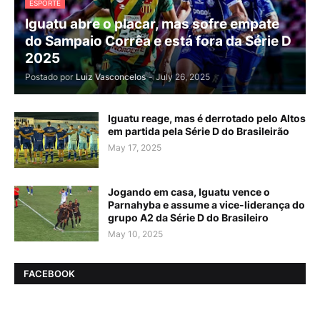
ESPORTE
Iguatu abre o placar, mas sofre empate
do Sampaio Corrêa e está fora da Série D
2025
Postado por
Luiz Vasconcelos
-
July 26, 2025
Iguatu reage, mas é derrotado pelo Altos
em partida pela Série D do Brasileirão
May 17, 2025
Jogando em casa, Iguatu vence o
Parnahyba e assume a vice-liderança do
grupo A2 da Série D do Brasileiro
May 10, 2025
FACEBOOK