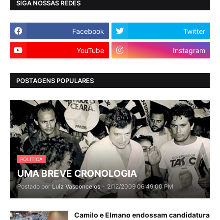
SIGA NOSSAS REDES
Facebook
Twitter
YouTube
Instagram
POSTAGENS POPULARES
POLITICA
UMA BREVE CRONOLOGIA
Postado por
Luiz Vasconcelos
-
2/12/2009 06:49:00 PM
Camilo e Elmano endossam candidatura