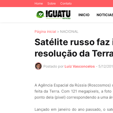
Home
Sobre
Contato
INICIO
NOTICIA
Página inicial
NACIONAL
Satélite russo fa
resolução da Terr
Postado por
Luiz Vasconcelos
-
5/12/20
A Agência Espacial da Rússia (Roscosmos) d
feita da Terra. Com 121 megapixels, a foto
ponto dela (pixel) correspondendo a uma 
Lançado em janeiro do ano passado, o saté