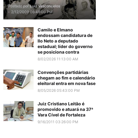
Postado por
Luiz Vasconcelos
-
2/12/2009 06:49:00 PM
Camilo e Elmano
endossam candidatura de
Ilo Neto a deputado
estadual; líder do governo
se posiciona contra
8/02/2026 11:13:00 AM
Convenções partidárias
chegam ao fim e calendário
eleitoral entra em nova fase
8/05/2026 05:43:00 PM
Juiz Cristiano Leitão é
promovido e atuará na 37ª
Vara Cível de Fortaleza
9/16/2011 03:26:00 PM