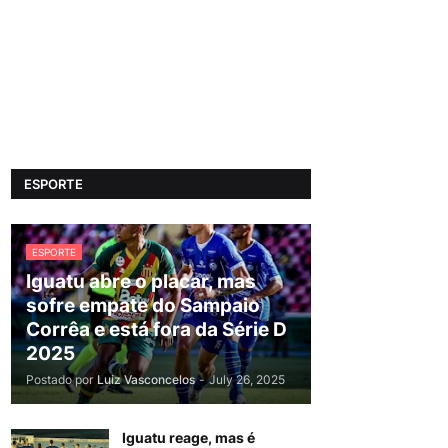
ESPORTE
ESPORTE
Iguatu abre o placar, mas
sofre empate do Sampaio
Corrêa e está fora da Série D
2025
Postado por
Luiz Vasconcelos
-
July 26, 2025
Iguatu reage, mas é