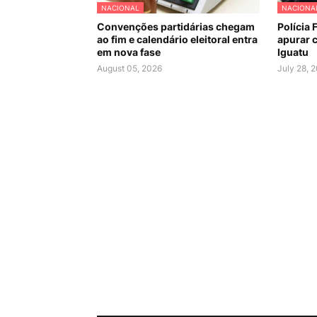
NACIONAL
NACIONA
Convenções partidárias chegam
Polícia 
ao fim e calendário eleitoral entra
apurar c
em nova fase
Iguatu
August 05, 2026
July 28, 