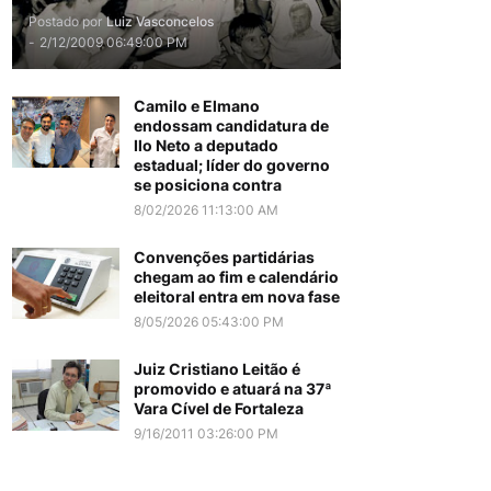
Postado por
Luiz Vasconcelos
-
2/12/2009 06:49:00 PM
Camilo e Elmano
endossam candidatura de
Ilo Neto a deputado
estadual; líder do governo
se posiciona contra
8/02/2026 11:13:00 AM
Convenções partidárias
chegam ao fim e calendário
eleitoral entra em nova fase
8/05/2026 05:43:00 PM
Juiz Cristiano Leitão é
promovido e atuará na 37ª
Vara Cível de Fortaleza
9/16/2011 03:26:00 PM