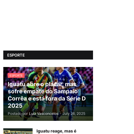
ESPORTE
ESPORTE
Iguatu abre o placar, mas
sofre empate do Sampaio
Corrêa e está fora da Série D
2025
Postado por
Luiz Vasconcelos
-
July 26, 2025
Iguatu reage, mas é