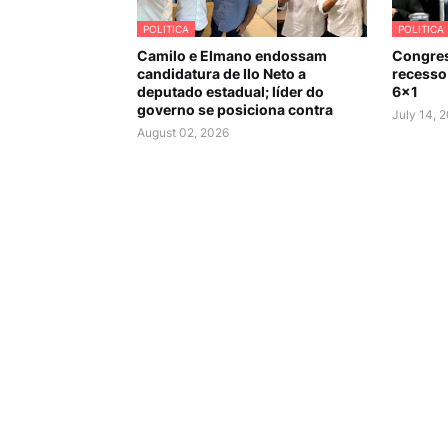
POLITICA
POLITICA
Camilo e Elmano endossam
Congres
candidatura de Ilo Neto a
recesso 
deputado estadual; líder do
6×1
governo se posiciona contra
July 14, 
August 02, 2026