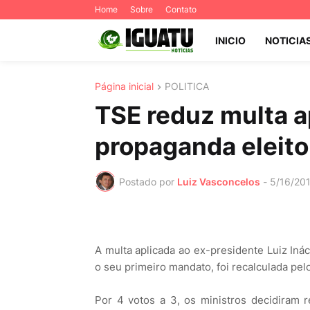
Home
Sobre
Contato
INICIO
NOTICIA
Página inicial
POLITICA
TSE reduz multa a
propaganda eleito
Postado por
Luiz Vasconcelos
-
5/16/20
A multa aplicada ao ex-presidente Luiz Inác
o seu primeiro mandato, foi recalculada pelo 
Por 4 votos a 3, os ministros decidiram r