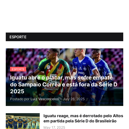
ESPORTE
ESPORTE
Iguatu abre o placar, mas sofre empate
do Sampaio Corrêa e está fora da Série D
2025
Postado por
Luiz Vasconcelos
-
July 26, 2025
Iguatu reage, mas é derrotado pelo Altos
em partida pela Série D do Brasileirão
May 17, 2025