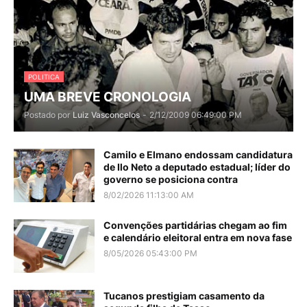
POLITICA
UMA BREVE CRONOLOGIA
Postado por
Luiz Vasconcelos
-
2/12/2009 06:49:00 PM
Camilo e Elmano endossam candidatura
de Ilo Neto a deputado estadual; líder do
governo se posiciona contra
8/02/2026 11:13:00 AM
Convenções partidárias chegam ao fim
e calendário eleitoral entra em nova fase
8/05/2026 05:43:00 PM
Tucanos prestigiam casamento da