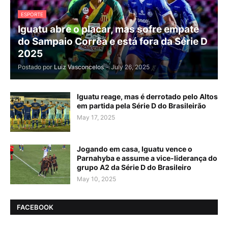
ESPORTE
Iguatu abre o placar, mas sofre empate
do Sampaio Corrêa e está fora da Série D
2025
Postado por
Luiz Vasconcelos
-
July 26, 2025
Iguatu reage, mas é derrotado pelo Altos
em partida pela Série D do Brasileirão
May 17, 2025
Jogando em casa, Iguatu vence o
Parnahyba e assume a vice-liderança do
grupo A2 da Série D do Brasileiro
May 10, 2025
FACEBOOK