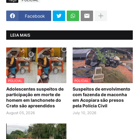
Facebook
LEIA MAIS
POLICIAL
POLICIAL
Adolescentes suspeitos de
Suspeitos de envolvimento
participação em morte de
com fazenda de maconha
homem em lanchonete do
em Acopiara são presos
Crato são apreendidos
pela Polícia Civil
August 05, 2026
July 10, 2026